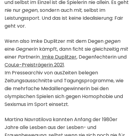
und selbst im Einzel ist die Spielerin nie allein. Es geht
nie nur
gegen
, sondern auch
mit,
selbst im
Leistungssport. Und das ist keine Idealisierung: Fair
geht vor.
Wenn also Imke Duplitzer mit dem Degen
gegen
eine
Gegnerin
kämpft, dann ficht sie gleichzeitig
mit
einer
Partnerin
.
Imke Duplitzer
, Degenfechterin und
CouLe-Preisträgerin 2021
.
Im Pressearchiv von ausZeiten belegen
Zeitungsausschnitte und Tagungsprogramme, wie
die mehrfache Medaillengewinnerin bei den
olympischen Spielen sich gegen Homophobie und
Sexismus im Sport einsetzt.
Martina Navratilova kannten Anfang der 1980er
Jahre alle Lesben aus der Lesben- und
Frauenbewegung, selbst wenn sie sich noch nie für